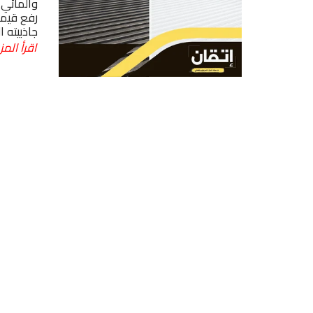
والمائي 
رفع قيمة
جاذبيته ا
اقرأ المز