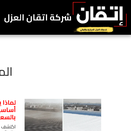
شركة اتقان العزل
الم
لماذا ي
أساسيً
بالسع
اكتشف لم