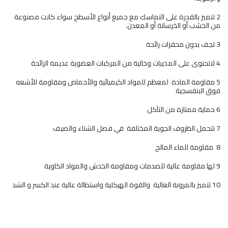
2 تتميز بالقدرة على التماسك مع جميع أنواع الأسطح سواء كانت مصنوعة
من الخشب أو الخرسانة أو المعدن.
3 تجف بدون محفزات رائحة
4 لاتحتوى على المذيبات وخالية من المركبات العضوية عديمة الرائحة
5 مقاومة المادة لمعظم للمواد الكيميائية والأحماض ومقاومة للأشعه
فوق البنفسجية
6 حماية ممتازة من التآكل
7 تتحمل الظروف الجوية المختلفة في فصل الشتاء والصيف
8 مقاومة للماء المالح
9 لها مقاومة عالية للصدمات ومقاومة الخدش والمواد الكاوية
10 تتميز بالمرونة العالية والقوة الهيكلية واستطالة عالية عند الكسر و الشد