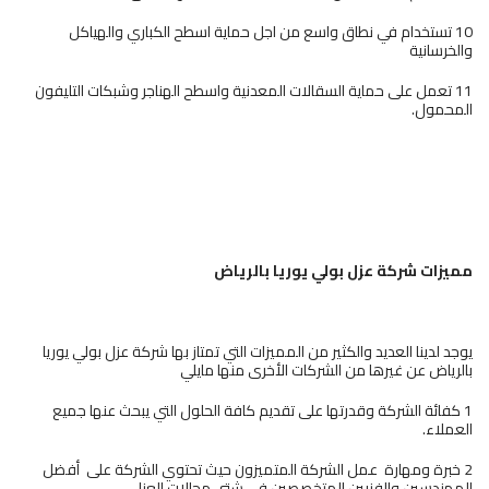
10 تستخدام في نطاق واسع من اجل حماية اسطح الكباري والهياكل
والخرسانية
11 تعمل على حماية السقالات المعدنية واسطح الهناجر وشبكات التليفون
المحمول.
مميزات شركة عزل بولي يوريا
بالرياض
يوجد لدينا العديد والكثير من المميزات التي تمتاز بها شركة عزل بولي يوريا
بالرياض عن غيرها من الشركات الأخرى منها مايلي
1 كفائة الشركة وقدرتها على تقديم كافة الحلول التي يبحث عنها جميع
العملاء.
2 خبرة ومهارة عمل الشركة المتميزون حيث تحتوي الشركة على أفضل
المهندسين والفنيين المتخصصين في شتى مجالات العزل،