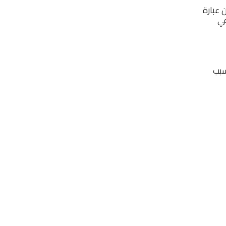
 عبارة
في
سبب