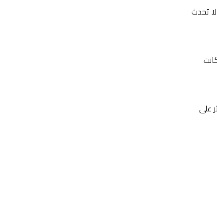
لا تحدث
انت
ر على