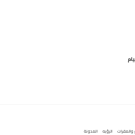
يام
 والمقرات
الرؤيه
المدونة