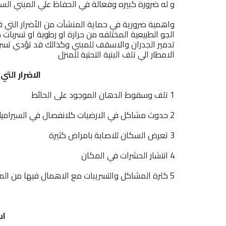
و له ضرورة كبيره وفعالة في الحفاظ علي المبني ال
واهمية ضرورية في حماية المنشآت من الأضرار التي ق
الجو الطبيعية المختلفه من حرارة او رطوبة او تسربات
تدمير الجدران والاسقف للمبني وكذالك قد تؤدي تسر
الامطار الي تلف البنية التحتية للمنزل
الاضرار ال
1 تلف وسقوط الدهان الموجود على الحائط
2 حدوث مشاكل في الارضيات كلانفصال في السيراميك لو كانت التسربيات كثيره
3 تعرض السكان للاصابة بامراض كثيرة
4 انتشار الحشرات في المكان
5 كثرة المشاكل والتسريبات مع الاهمال فيها من الممكن ان يؤدي لضعف المبنى وانهيارة
اس