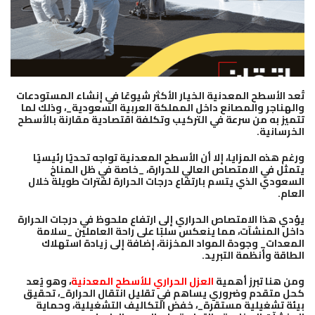
تُعد الأسطح المعدنية الخيار الأكثر شيوعًا في إنشاء المستودعات
والهناجر والمصانع داخل المملكة العربية السعودية_، وذلك لما
تتميز به من سرعة في التركيب وتكلفة اقتصادية مقارنة بالأسطح
الخرسانية.
ورغم هذه المزايا، إلا أن الأسطح المعدنية تواجه تحديًا رئيسيًا
يتمثل في الامتصاص العالي للحرارة، _خاصة في ظل المناخ
السعودي الذي يتسم بارتفاع درجات الحرارة لفترات طويلة خلال
العام.
يؤدي هذا الامتصاص الحراري إلى ارتفاع ملحوظ في درجات الحرارة
داخل المنشآت، مما ينعكس سلبًا على راحة العاملين _سلامة
المعدات_ وجودة المواد المخزنة، إضافة إلى زيادة استهلاك
الطاقة وأنظمة التبريد.
ومن هنا تبرز أهمية
العزل الحراري للأسطح المعدنية
، وهو يُعد
كحل متقدم وضروري يساهم في تقليل انتقال الحرارة_، تحقيق
بيئة تشغيلية مستقرة_، خفض التكاليف التشغيلية، وحماية