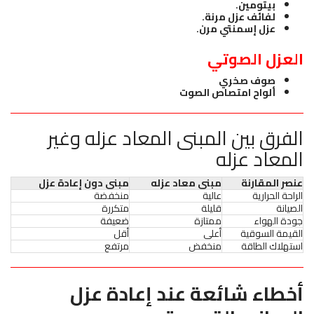
بيتومين.
لفائف عزل مرنة.
عزل إسمنتي مرن.
العزل الصوتي
صوف صخري
ألواح امتصاص الصوت
الفرق بين المبنى المعاد عزله وغير
المعاد عزله
عنصر المقارنة
مبنى معاد عزله
مبنى دون إعادة عزل
الراحة الحرارية
عالية
منخفضة
الصيانة
قليلة
متكررة
جودة الهواء
ممتازة
ضعيفة
القيمة السوقية
أعلى
أقل
استهلاك الطاقة
منخفض
مرتفع
أخطاء شائعة عند إعادة عزل