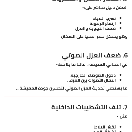
العفن دليل مباشر على:-
تسرب المياه
ارتفاع الرطوبة
ضعف التهوية والعزل
وهو يشكل خطرًا صحيًا على السكان_.
6. ضعف العزل الصوتي
في المباني القديمة ،_غالبًا ما يُلاحظ:-
دخول الضوضاء الخارجية.
انتقال الأصوات بين الغرف.
ما يستدعي تحديث العزل الصوتي لتحسين جودة المعيشة_.
7. تلف التشطيبات الداخلية
مثل:-
تقشر البلاط