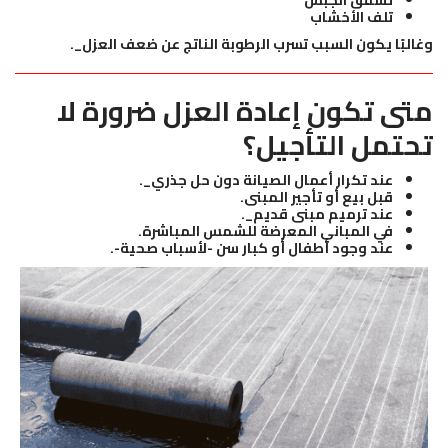
تشقق الجبس
تلف الأخشاب
وغالبًا يكون السبب تسرب الرطوبة الناتج عن ضعف العزل_.
متى تكون إعادة العزل ضرورة لا
تحتمل التأجيل؟
عند تكرار أعمال الصيانة دون حل جذري_.
قبل بيع أو تأجير المبنى.
عند ترميم مبنى قديم_.
في المباني المعرضة للشمس المباشرة.
عند وجود أطفال أو كبار سن -لأسباب صحية-.