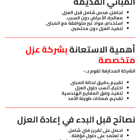
المباني القديمة
تجاهل، فحص شامل قبل العزل.
معالجة، الأعراض دون السبب.
استخدام، مواد غير متوافقة مع المبنى.
تنفيذ، العزل دون مختصين.
أهمية الاستعانة
بشركة عزل
متخصصة
الشركة المحترفة تقوم بـ:-
تقييم ،دقيق لحالة المبنى
اختيار، أنسب حلول العزل
تنفيذ، وفق المعايير الهندسية
تقديم، ضمانات طويلة الأمد
نصائح قبل البدء في إعادة العزل
احصل على تقرير فني شامل.
لا تعتمد على حلول مؤقتة.