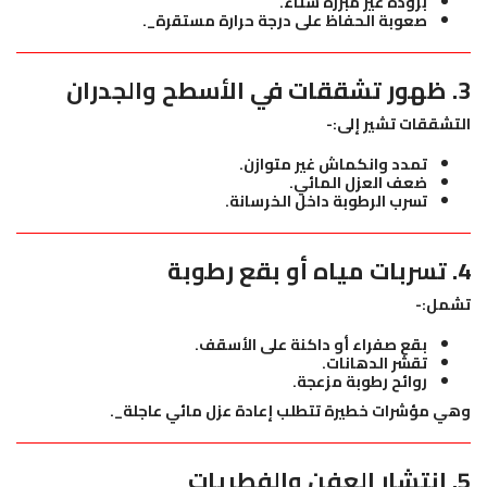
برودة غير مبررة شتاءً.
صعوبة الحفاظ على درجة حرارة مستقرة_.
3. ظهور تشققات في الأسطح والجدران
التشققات تشير إلى:-
تمدد وانكماش غير متوازن.
ضعف العزل المائي.
تسرب الرطوبة داخل الخرسانة.
4. تسربات مياه أو بقع رطوبة
تشمل:-
بقع صفراء أو داكنة على الأسقف.
تقشر الدهانات.
روائح رطوبة مزعجة.
وهي مؤشرات خطيرة تتطلب إعادة عزل مائي عاجلة_.
5. انتشار العفن والفطريات