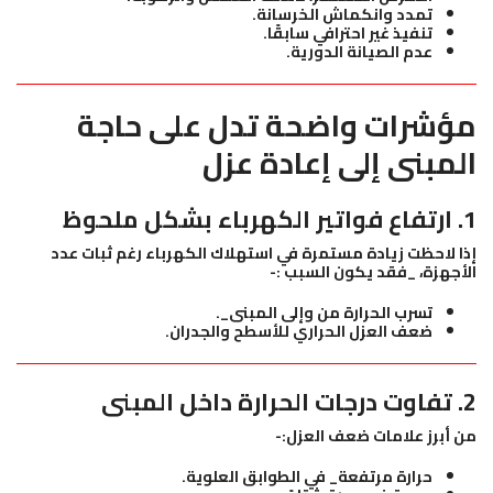
تمدد وانكماش الخرسانة.
تنفيذ غير احترافي سابقًا.
عدم الصيانة الدورية.
مؤشرات واضحة تدل على حاجة
المبنى إلى إعادة عزل
1. ارتفاع فواتير الكهرباء بشكل ملحوظ
إذا لاحظت زيادة مستمرة في استهلاك الكهرباء رغم ثبات عدد
الأجهزة، _فقد يكون السبب :-
تسرب الحرارة من وإلى المبنى_.
ضعف العزل الحراري للأسطح والجدران.
2. تفاوت درجات الحرارة داخل المبنى
من أبرز علامات ضعف العزل:-
حرارة مرتفعة_ في الطوابق العلوية.