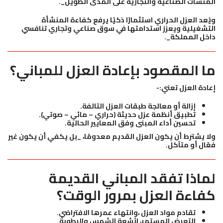
المنشآت الصناعية والتجارية على المدى الطويل_.
ويُعد العزل الحراري استثمارًا ذكيًا يرفع كفاءة المنشأة
التشغيلية ويعزز استدامتها في سوق صناعي وتجاري تنافسي
داخل المملكة_.
ما المقصود بإعادة العزل للمباني؟
إعادة العزل تعني:-
إزالة أو معالجة طبقات العزل التالفة.
تطبيق أنظمة عزل حديثة (حراري – مائي – صوتي).
تحسين أداء المبنى وفق المعايير الحالية.
ولا يشترط أن يكون العزل القديم معدومًا، _بل يكفي أن يكون غير
فعّال أو متآكل.
لماذا تفقد المباني القديمة
كفاءة العزل بمرور الوقت؟
تقادم مواد العزل ،وانتهاء عمرها الافتراضي.
التعرض المستمر، لأشعة الشمس والرطوبة.