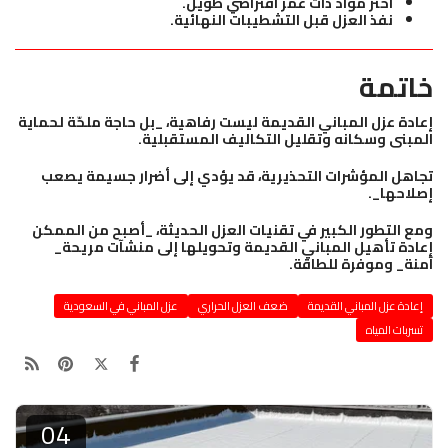
اختر مواد ذات عمر افتراضي طويل.
نفذ العزل قبل التشطيبات النهائية.
خاتمة
إعادة عزل المباني القديمة ليست رفاهية، _بل حاجة ملحّة لحماية
المبنى وسكانه وتقليل التكاليف المستقبلية.
تجاهل المؤشرات التحذيرية، قد يؤدي إلى أضرار جسيمة يصعب
إصلاحها_.
ومع التطور الكبير في تقنيات العزل الحديثة، _أصبح من الممكن
إعادة تأهيل المباني القديمة وتحويلها إلى منشآت مريحة_
آمنة_ وموفرة للطاقة.
إعادة عزل المباني القديمة
ضعف العزل الحراري
عزل المباني في السعودية
تسربات المياه
04